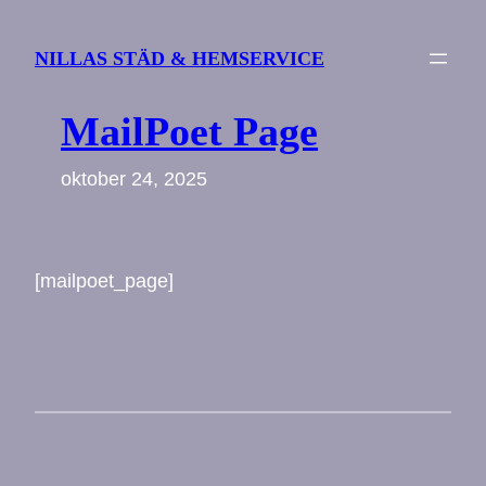
Hoppa
till
NILLAS STÄD & HEMSERVICE
innehåll
MailPoet Page
oktober 24, 2025
[mailpoet_page]