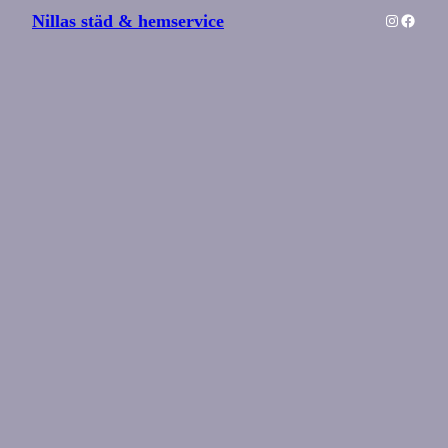
Instagra
Faceb
Nillas städ & hemservice